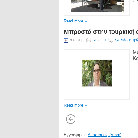
Read more »
Μπροστά στην τουρκική α
9:01 π.μ.
ΑΠΟΨΗ
Σχολιάστε πρώ
Μπ
Κα
Read more »
Εγγραφή σε:
Αναρτήσεις (Atom)