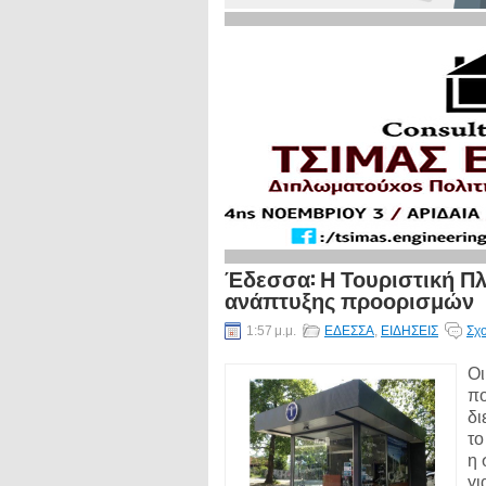
Έδεσσα: Η Τουριστική Π
ανάπτυξης προορισμών
1:57 μ.μ.
ΕΔΕΣΣΑ
,
ΕΙΔΗΣΕΙΣ
Σχο
Οι
πο
δι
το
η 
γι