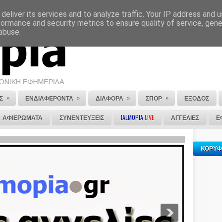
deliver its services and to analyze traffic. Your IP address and 
ΕΠΙΚΟΙΝΩΝΙΑ
ΣΤΕΙΛΕ ΜΑΣ ΤΟ ΑΡΘΡΟ ΣΟΥ
formance and security metrics to ensure quality of service, gen
abuse.
»
»
»
»
Σ
ΕΝΔΙΑΦΕΡΟΝΤΑ
ΔΙΑΦΟΡΑ
ΣΠΟΡ
ΕΞΟΔΟΣ
ΑΦΙΕΡΩΜΑΤΑ
ΣΥΝΕΝΤΕΥΞΕΙΣ
IALMOPIA
LIVE
ΑΓΓΕΛΙΕΣ
Ε
ΚΟΡΥΦ