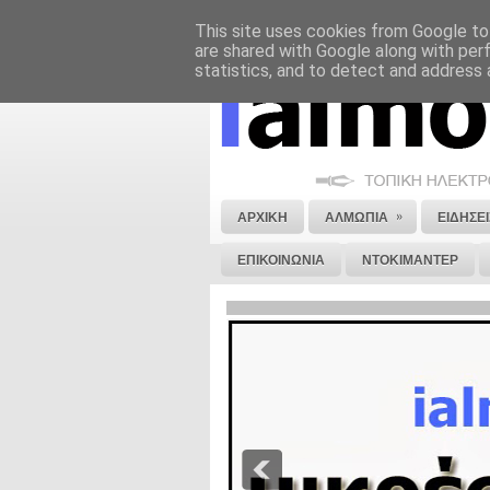
This site uses cookies from Google to 
ΝΟΜΙΚΗ ΣΗΜΕΙΩΣΗ
ΔΙΑΦΗΜΙΣΗ
are shared with Google along with per
statistics, and to detect and address 
»
ΑΡΧΙΚΗ
ΑΛΜΩΠΙΑ
ΕΙΔΗΣΕΙ
ΕΠΙΚΟΙΝΩΝΙΑ
ΝΤΟΚΙΜΑΝΤΕΡ