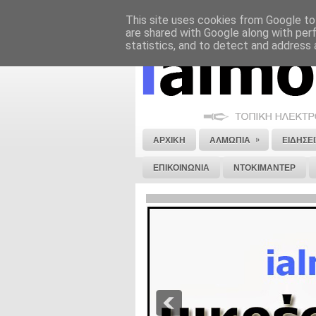
This site uses cookies from Google to 
ΝΟΜΙΚΗ ΣΗΜΕΙΩΣΗ
ΔΙΑΦΗΜΙΣΗ
are shared with Google along with per
statistics, and to detect and address 
»
ΑΡΧΙΚΗ
ΑΛΜΩΠΙΑ
ΕΙΔΗΣΕΙ
ΕΠΙΚΟΙΝΩΝΙΑ
ΝΤΟΚΙΜΑΝΤΕΡ