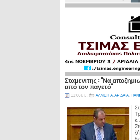
Σταμενιτης : "Να αποζημι
από τον παγετό"
11:00 μ.μ.
ΑΛΜΩΠΙΑ
,
ΑΡΙΔΑΙΑ
,
ΓΙΑΝ
Συ
Τρ
κ.
Στ
ζή
δε