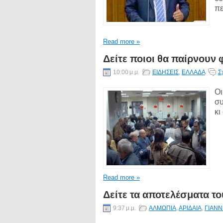
πε
Read more »
Δείτε ποιοι θα παίρνουν 
10:00 μ.μ.
ΕΙΔΗΣΕΙΣ
,
ΕΛΛΑΔΑ
Σ
Οι
συ
κι
Read more »
Δείτε τα αποτελέσματα το
9:37 μ.μ.
ΑΛΜΩΠΙΑ
,
ΑΡΙΔΑΙΑ
,
ΓΙΑΝΝ