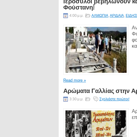
Ιερόσυλοι βεβηλώνουν κ
Φούστανη!
4:00 μ.μ.
ΑΛΜΩΠΙΑ
,
ΑΡΙΔΑΙΑ
,
ΕΙΔΗΣ
Αν
Φο
φο
κα
Read more »
Αρώματα Γαλλίας στην Αρ
3:30 μ.μ.
Σχολιάστε πρώτοι!
Αρ
επ