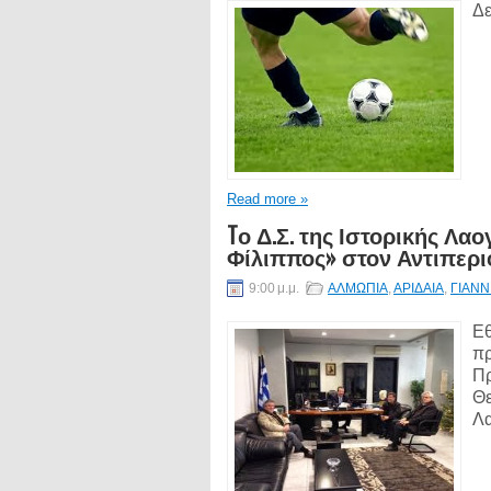
Δε
Read more »
Tο Δ.Σ. της Ιστορικής Λα
Φίλιππος» στον Αντιπερ
9:00 μ.μ.
ΑΛΜΩΠΙΑ
,
ΑΡΙΔΑΙΑ
,
ΓΙΑΝΝ
Εθ
πρ
Πρ
Θε
Λα