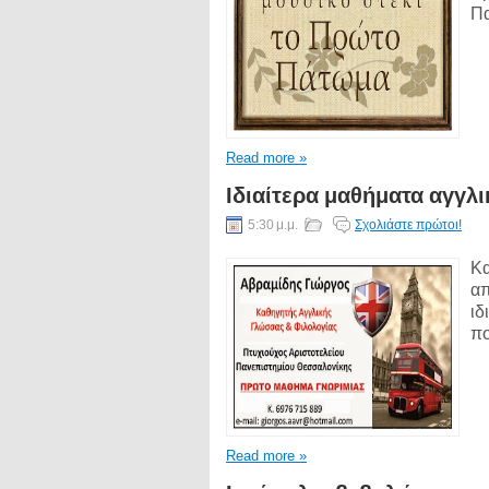
Πα
Read more »
Ιδιαίτερα μαθήματα αγγλ
5:30 μ.μ.
Σχολιάστε πρώτοι!
Κα
απ
ιδ
πο
Read more »