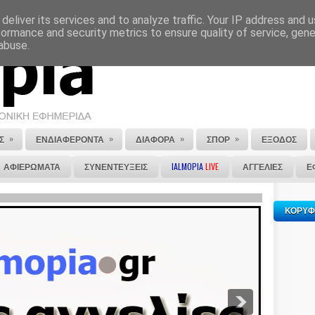
deliver its services and to analyze traffic. Your IP address and 
ΕΠΙΚΟΙΝΩΝΙΑ
ΣΤΕΙΛΕ ΜΑΣ ΤΟ ΑΡΘΡΟ ΣΟΥ
formance and security metrics to ensure quality of service, gen
abuse.
»
»
»
»
Σ
ΕΝΔΙΑΦΕΡΟΝΤΑ
ΔΙΑΦΟΡΑ
ΣΠΟΡ
ΕΞΟΔΟΣ
ΑΦΙΕΡΩΜΑΤΑ
ΣΥΝΕΝΤΕΥΞΕΙΣ
IALMOPIA
LIVE
ΑΓΓΕΛΙΕΣ
Ε
ΚΟΡΥΦ