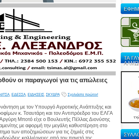
ΕΦΗΜ
ΤΑ ΓΛ
ΑΛΜΩ
ωθούν οι παραγωγοί για τις απώλειες
ΝΙΤΣΑ
,
ΕΔΕΣΣΑ
,
ΕΙΔΗΣΕΙΣ
,
ΣΚΥΔΡΑ
Σχολιάστε πρώτοι!
νάντηση με τον Υπουργό Αγροτικής Ανάπτυξης και
οφίμων κ. Τσαυτάρη και τον Αντιπρόεδρο του ΕΛΓΑ
 Αργύρη Μποτό είχε ο Βουλευτής Πέλλας Διονύσης
αμενίτης με αφορμή την μεγάλη καθυστέρηση στο
τημα των αποζημιώσεων για τις ζημιές στις
ΣΥΛΛΟ
νδρώδεις καλλιέργειες από τον παγετό της