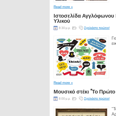
Read more »
Ιστοσελίδα Αγγλόφωνου 
Υλικού
8:30 μ.μ.
Σχολιάστε πρώτοι!
Γι
ει
Read more »
Μουσικό στέκι "Το Πρώτο
8:00 μ.μ.
Σχολιάστε πρώτοι!
"Τ
Αρ