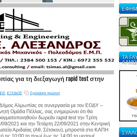
ΕΦΗΜ
ΤΑ ΓΛ
ΑΛΜΩ
ς για τη διεξαγωγή rapid test στην
ΕΙΣ
,
ΕΞΟΔΟΣ
Σχολιάστε πρώτοι!
Δήμος Αλμωπίας σε συνεργασία με τον ΕΟΔΥ –
νητή Ομάδα Πέλλας, σας ενημερώνει ότι θα
αγματοποιηθούν δωρεάν rapid test την Τρίτη
/09/2021 και την Τετάρτη 22/09/2021 στην Κεντρική
ατεία Αριδαίας (Αθ. Σέτσκου), μπροστά στο ΚΑΠΗ
ΣΥΛΛΟ
ό τις 10:00 το πρωί έως τις 14:00 το μεσημέ...