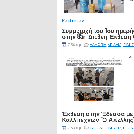
Read more »
Συμμετοχή του 1ου ημερ
στην 85η Διεθνή Έκθεση
7:56 π.μ.
ΑΛΜΩΠΙΑ
,
ΑΡΙΔΑΙΑ
,
ΕΙΔΗΣ
&n
Έκθεση στην Έδεσσα με 
Καλλιτεχνών "Ο Απέλλης
7:53 π.μ.
ΕΔΕΣΣΑ
,
ΕΙΔΗΣΕΙΣ
,
ΕΞΟΔ