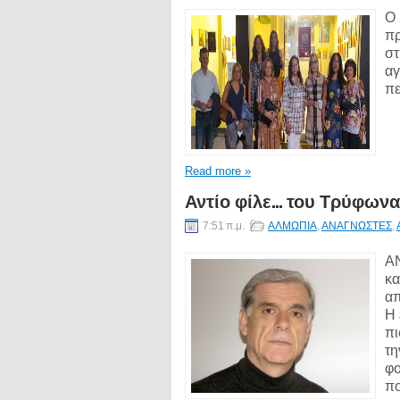
Ο
πρ
στ
αγ
πε
Read more »
Αντίο φίλε... του Τρύφων
7:51 π.μ.
ΑΛΜΩΠΙΑ
,
ΑΝΑΓΝΩΣΤΕΣ
,
ΑΝ
κα
απ
Η 
πι
τη
φο
πο