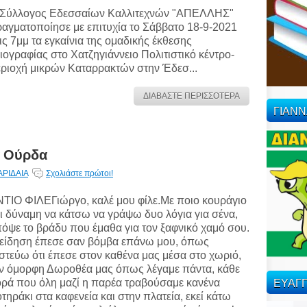
 Σύλλογος Εδεσσαίων Καλλιτεχνών "ΑΠΕΛΛΗΣ"
αγματοποίησε με επιτυχία το Σάββατο 18-9-2021
ις 7μμ τα εγκαίνια της ομαδικής έκθεσης
ιογραφίας στο Χατζηγιάννειο Πολιτιστικό κέντρο-
ριοχή μικρών Καταρρακτών στην Έδεσ...
ΔΙΑΒΑΣΤΕ ΠΕΡΙΣΣΟΤΕΡΑ
ΓΙΑΝ
α Ούρδα
ΑΡΙΔΑΙΑ
Σχολιάστε πρώτοι!
ΤΙΟ ΦΙΛΕΓιώργο, καλέ μου φίλε.Με ποιο κουράγιο
ι δύναμη να κάτσω να γράψω δυο λόγια για σένα,
όψε το βράδυ που έμαθα για τον ξαφνικό χαμό σου.
είδηση έπεσε σαν βόμβα επάνω μου, όπως
στεύω ότι έπεσε στον καθένα μας μέσα στο χωριό,
ν όμορφη Δωροθέα μας όπως λέγαμε πάντα, κάθε
ΕΥΑΓΓ
ρά που όλη μαζί η παρέα τραβούσαμε κανένα
τηράκι στα καφενεία και στην πλατεία, εκεί κάτω