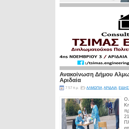
Ανακοίνωση Δήμου Αλμωπία
Αριδαία
7:57 π.μ.
ΑΛΜΩΠΙΑ
,
ΑΡΙΔΑΙΑ
,
ΕΙΔΗΣ
Ο 
Κι
πρ
21
Πλ
απ