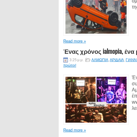
ομ
τη
Read more »
Ένας χρόνος ialmopia, έν
3:25 μ.μ.
ΑΛΜΩΠΙΑ
,
ΑΡΙΔΑΙΑ
,
ΓΙΑΝΝ
πρώτοι!
Έν
συ
Αμ
έπ
ww
λε
Read more »