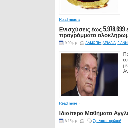
Read more »
Ενισχύσεις έως 5.978.69
προγράμματα ολοκληρωμέ
9:00 μ.μ.
ΑΛΜΩΠΙΑ
,
ΑΡΙΔΑΙΑ
,
ΓΙΑΝΝ
Πο
ευ
με
Αν
Read more »
Ιδιαίτερα Μαθήματα Αγγ
8:15 μ.μ.
Σχολιάστε πρώτοι!