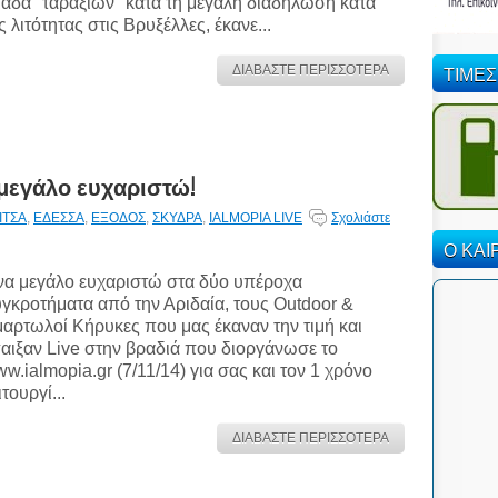
άδα "ταραξιών" κατά τη μεγάλη διαδήλωση κατά
ς λιτότητας στις Βρυξέλλες, έκανε...
ΤΙΜΕΣ
ΔΙΑΒΑΣΤΕ ΠΕΡΙΣΣΟΤΕΡΑ
α μεγάλο ευχαριστώ!
ΙΤΣΑ
,
ΕΔΕΣΣΑ
,
ΕΞΟΔΟΣ
,
ΣΚΥΔΡΑ
,
IALMOPIA LIVE
Σχολιάστε
Ο ΚΑΙ
α μεγάλο ευχαριστώ στα δύο υπέροχα
γκροτήματα από την Αριδαία, τους Outdoor &
αρτωλοί Κήρυκες που μας έκαναν την τιμή και
αιξαν Live στην βραδιά που διοργάνωσε το
w.ialmopia.gr (7/11/14) για σας και τον 1 χρόνο
ιτουργί...
ΔΙΑΒΑΣΤΕ ΠΕΡΙΣΣΟΤΕΡΑ