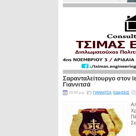
Σαρανταλείτουργο στον Ι
Γιαννιτσά
10:00 μ.μ.
ΓΙΑΝΝΙΤΣΑ
,
ΕΙΔΗΣΕΙΣ
Απ
Χρ
Πέ
Σα