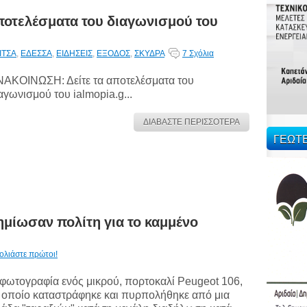
ποτελέσματα του διαγωνισμού του
ΙΤΣΑ
,
ΕΔΕΣΣΑ
,
ΕΙΔΗΣΕΙΣ
,
ΕΞΟΔΟΣ
,
ΣΚΥΔΡΑ
7 Σχόλια
ΑΚΟΙΝΩΣΗ: Δείτε τα αποτελέσματα του
αγωνισμού του ialmopia.g...
ΔΙΑΒΑΣΤΕ ΠΕΡΙΣΣΟΤΕΡΑ
ΓΕΩΤ
ημίωσαν πολίτη για το καμμένο
ολιάστε πρώτοι!
φωτογραφία ενός μικρού, πορτοκαλί Peugeot 106,
 οποίο καταστράφηκε και πυρπολήθηκε από μια