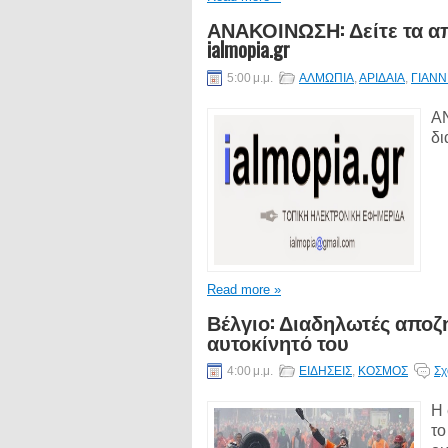
ΑΝΑΚΟΙΝΩΣΗ: Δείτε τα α
ialmopia.gr
5:00 μ.μ.
ΑΛΜΩΠΙΑ
,
ΑΡΙΔΑΙΑ
,
ΓΙΑΝΝ
ΑΝ
δι
Read more »
Βέλγιο: Διαδηλωτές αποζ
αυτοκίνητό του
4:00 μ.μ.
ΕΙΔΗΣΕΙΣ
,
ΚΟΣΜΟΣ
Σχ
Η 
το