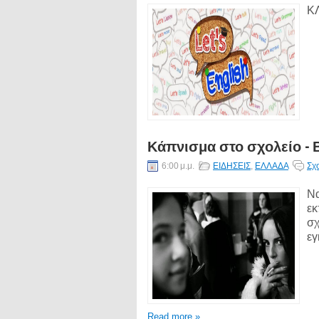
ΚΛ
Κάπνισμα στο σχολείο - 
6:00 μ.μ.
ΕΙΔΗΣΕΙΣ
,
ΕΛΛΑΔΑ
Σχ
Να
εκ
σχ
εγ
Read more »