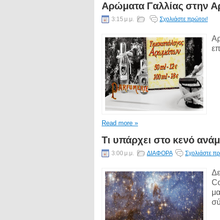
Αρώματα Γαλλίας στην Αρ
3:15 μ.μ.
Σχολιάστε πρώτοι!
Αρ
επ
Read more »
Τι υπάρχει στο κενό ανάμ
3:00 μ.μ.
ΔΙΑΦΟΡΑ
Σχολιάστε πρ
Δε
Co
μα
σύ