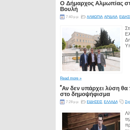
Ο Δήμαρχος Αλμωπίας στ
Βουλή
7:40 μ.μ.
ΑΛΜΩΠΙΑ
,
ΑΡΙΔΑΙΑ
,
ΕΙΔΗΣ
Στ
Ελ
Δη
Υπ
Read more »
''Αν δεν υπάρχει λύση θα 
στο δημοψήφισμα
7:28 μ.μ.
ΕΙΔΗΣΕΙΣ
,
ΕΛΛΑΔΑ
Σχ
Λί
τη
πρ