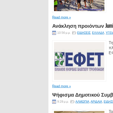
Read more »
Ανάκληση προιόντων Jumbo
10:56 μ.μ.
ΕΙΔΗΣΕΙΣ
,
ΕΛΛΑΔΑ
,
ΥΓΕΙ
Τη
πλ
ΕΦ
Read more »
Ψήφισμα Δημοτικού Συμ
9:28 μ.μ.
ΑΛΜΩΠΙΑ
,
ΑΡΙΔΑΙΑ
,
ΕΙΔΗΣ
Το