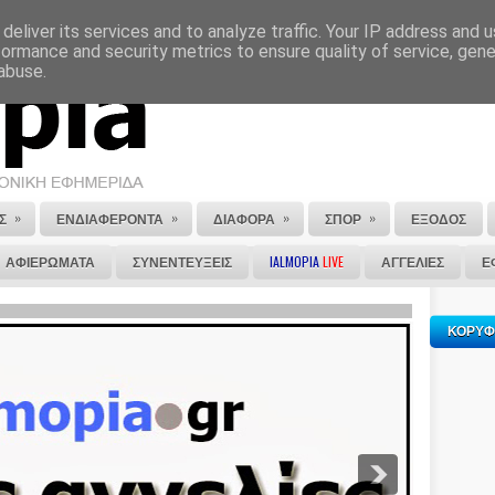
deliver its services and to analyze traffic. Your IP address and 
ΕΠΙΚΟΙΝΩΝΙΑ
ΣΤΕΙΛΕ ΜΑΣ ΤΟ ΑΡΘΡΟ ΣΟΥ
formance and security metrics to ensure quality of service, gen
abuse.
»
»
»
»
Σ
ΕΝΔΙΑΦΕΡΟΝΤΑ
ΔΙΑΦΟΡΑ
ΣΠΟΡ
ΕΞΟΔΟΣ
ΑΦΙΕΡΩΜΑΤΑ
ΣΥΝΕΝΤΕΥΞΕΙΣ
IALMOPIA
LIVE
ΑΓΓΕΛΙΕΣ
Ε
ΚΟΡΥΦ