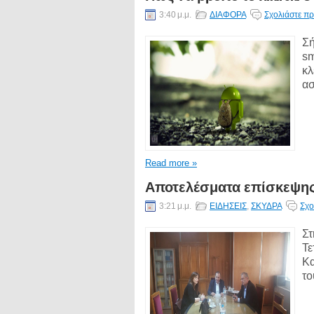
3:40 μ.μ.
ΔΙΑΦΟΡΑ
Σχολιάστε πρ
Σή
sm
κλ
ασ
Read more »
Αποτελέσματα επίσκεψης
3:21 μ.μ.
ΕΙΔΗΣΕΙΣ
,
ΣΚΥΔΡΑ
Σχο
Στ
Τε
Κα
το