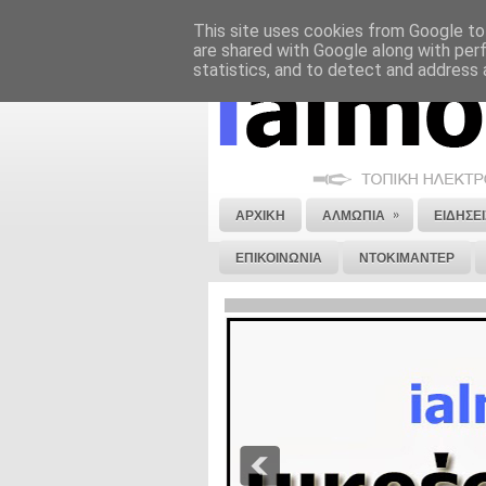
This site uses cookies from Google to 
ΝΟΜΙΚΗ ΣΗΜΕΙΩΣΗ
ΔΙΑΦΗΜΙΣΗ
are shared with Google along with per
statistics, and to detect and address 
»
ΑΡΧΙΚΗ
ΑΛΜΩΠΙΑ
ΕΙΔΗΣΕΙ
ΕΠΙΚΟΙΝΩΝΙΑ
ΝΤΟΚΙΜΑΝΤΕΡ