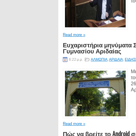
το
Read more »
Ευχαριστήρια μηνύματα 
Γυμνασίου Αριδαίας
6:22 μ.μ.
ΑΛΜΩΠΙΑ
,
ΑΡΙΔΑΙΑ
,
ΕΙΔΗΣ
Με
το
26
Αρ
Read more »
Πώς να βρείτε το Android 