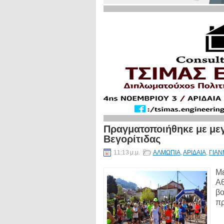
Πραγματοποιήθηκε με με
Βεγορίτιδας
11:13 μ.μ.
ΑΛΜΩΠΙΑ
,
ΑΡΙΔΑΙΑ
,
ΓΙΑΝ
Με
Αθ
βο
πρ