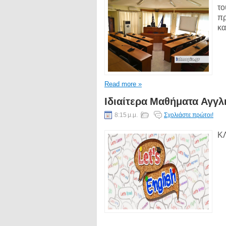
το
πρ
κα
Read more »
Ιδιαίτερα Μαθήματα Αγγ
8:15 μ.μ.
Σχολιάστε πρώτοι!
ΚΛ