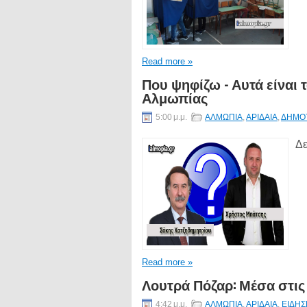
Read more »
Που ψηφίζω - Αυτά είναι 
Αλμωπίας
5:00 μ.μ.
ΑΛΜΩΠΙΑ
,
ΑΡΙΔΑΙΑ
,
ΔΗΜΟΤ
Δε
Read more »
Λουτρά Πόζαρ: Μέσα στις 
4:42 μ.μ.
ΑΛΜΩΠΙΑ
,
ΑΡΙΔΑΙΑ
,
ΕΙΔΗΣ