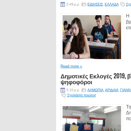
5:49 μ.μ.
ΕΙΔΗΣΕΙΣ
,
ΕΛΛΑΔΑ
Σχ
Η 
βρ
ετ
Read more »
Δημοτικές Εκλογές 2019, 
ψηφοφόροι
5:10 μ.μ.
ΑΛΜΩΠΙΑ
,
ΑΡΙΔΑΙΑ
,
ΓΙΑΝΝ
Σχολιάστε πρώτοι!
Τη
Δη
πο