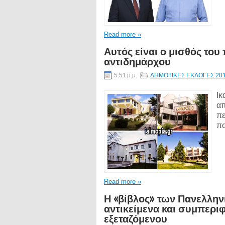
Read more »
Αυτός είναι ο μισθός του
αντιδημάρχου
5:51 μ.μ.
ΔΗΜΟΤΙΚΕΣ ΕΚΛΟΓΕΣ 20
Ικ
απ
πε
πο
Read more »
Η «βίβλος» των Πανελλην
αντικείμενα και συμπερι
εξεταζόμενου