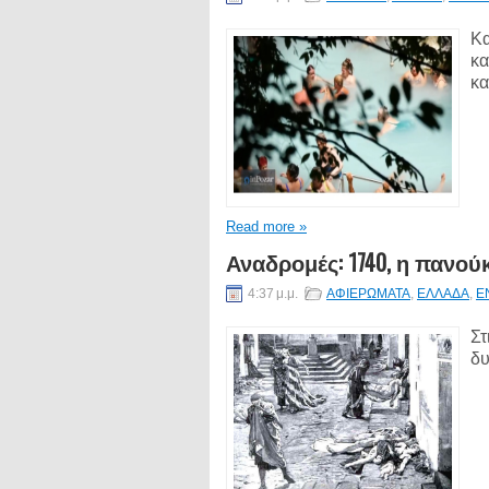
Κα
κα
κα
Read more »
Αναδρομές: 1740, η πανού
4:37 μ.μ.
ΑΦΙΕΡΩΜΑΤΑ
,
ΕΛΛΑΔΑ
,
Ε
Στ
δυ