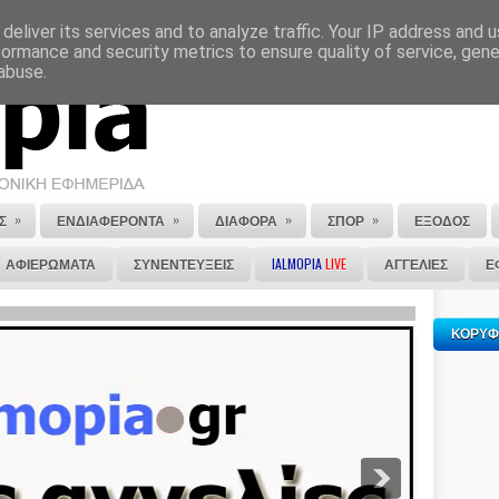
deliver its services and to analyze traffic. Your IP address and 
ΕΠΙΚΟΙΝΩΝΙΑ
ΣΤΕΙΛΕ ΜΑΣ ΤΟ ΑΡΘΡΟ ΣΟΥ
formance and security metrics to ensure quality of service, gen
abuse.
»
»
»
»
Σ
ΕΝΔΙΑΦΕΡΟΝΤΑ
ΔΙΑΦΟΡΑ
ΣΠΟΡ
ΕΞΟΔΟΣ
ΑΦΙΕΡΩΜΑΤΑ
ΣΥΝΕΝΤΕΥΞΕΙΣ
IALMOPIA
LIVE
ΑΓΓΕΛΙΕΣ
Ε
ΚΟΡΥΦ