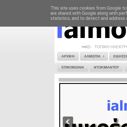
This site uses cookies from Google to 
ΝΟΜΙΚΗ ΣΗΜΕΙΩΣΗ
ΔΙΑΦΗΜΙΣΗ
are shared with Google along with per
statistics, and to detect and address 
»
ΑΡΧΙΚΗ
ΑΛΜΩΠΙΑ
ΕΙΔΗΣΕΙ
ΕΠΙΚΟΙΝΩΝΙΑ
ΝΤΟΚΙΜΑΝΤΕΡ