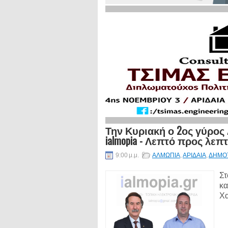
Την Κυριακή ο 2ος γύρος
ialmopia - Λεπτό προς λεπ
9:00 μ.μ.
ΑΛΜΩΠΙΑ
,
ΑΡΙΔΑΙΑ
,
ΔΗΜΟΤ
Στ
κα
Χα