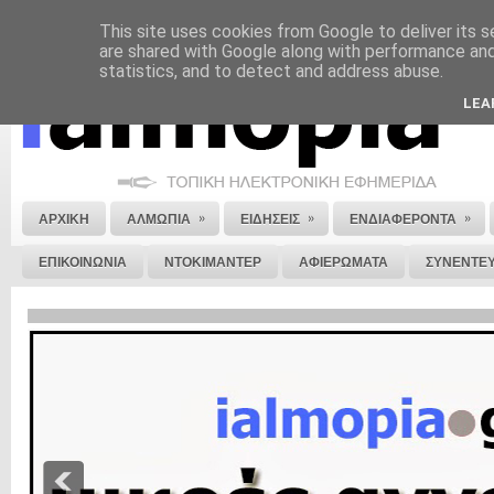
This site uses cookies from Google to deliver its s
ΝΟΜΙΚΗ ΣΗΜΕΙΩΣΗ
ΔΙΑΦΗΜΙΣΗ
ΕΠΙΚΟΙΝΩΝΙΑ
ΣΤΕΙΛΕ ΜΑΣ 
are shared with Google along with performance and 
statistics, and to detect and address abuse.
LEA
»
»
»
ΑΡΧΙΚΗ
ΑΛΜΩΠΙΑ
ΕΙΔΗΣΕΙΣ
ΕΝΔΙΑΦΕΡΟΝΤΑ
ΕΠΙΚΟΙΝΩΝΙΑ
ΝΤΟΚΙΜΑΝΤΕΡ
ΑΦΙΕΡΩΜΑΤΑ
ΣΥΝΕΝΤΕΥ