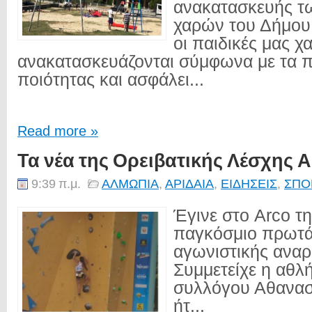
ανακατασκευής τ
χαρών του Δήμου
οι παιδικές μας χ
ανακατασκευάζονται σύμφωνα με τα 
ποιότητας και ασφάλει...
Read more »
Τα νέα της Ορειβατικής Λέσχης 
9:39 π.μ.
ΑΛΜΩΠΙΑ
,
ΑΡΙΔΑΙΑ
,
ΕΙΔΗΣΕΙΣ
,
ΣΠΟ
Έγινε στο Arco τη
παγκόσμιο πρωτ
αγωνιστικής αναρ
Συμμετείχε η αθλή
συλλόγου Αθανασί
ήτ...