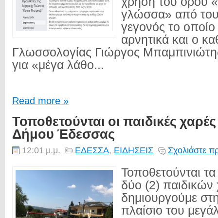
χρήση του όρου 
γλώσσα» από του
γεγονός το οποίο 
αρνητικά και ο κ
Γλωσσολογίας Γιώργος Μπαμπινιώτη
για «μέγα λάθο...
Read more »
Τοποθετούνται οι παιδικές χαρέ
Δήμου Έδεσσας
12:01 μ.μ.
ΕΔΕΣΣΑ
,
ΕΙΔΗΣΕΙΣ
Σχολιάστε π
Τοποθετούνται τα
δύο (2) παιδικών
δημιουργούμε στη
πλαίσιο του μεγά