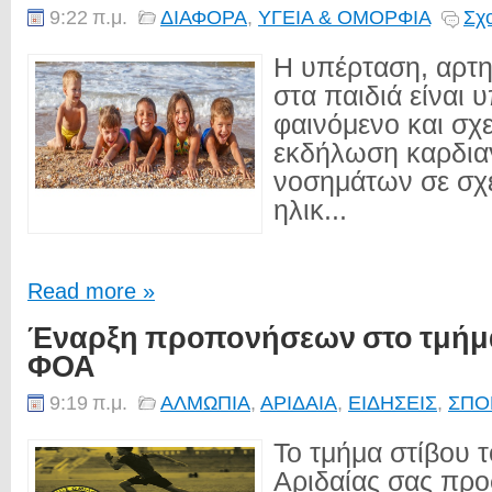
9:22 π.μ.
ΔΙΑΦΟΡΑ
,
ΥΓΕΙΑ & ΟΜΟΡΦΙΑ
Σχο
Η υπέρταση, αρτη
στα παιδιά είναι 
φαινόμενο και σχε
εκδήλωση καρδια
νοσημάτων σε σχε
ηλικ...
Read more »
Έναρξη προπονήσεων στο τμήμα
ΦΟΑ
9:19 π.μ.
ΑΛΜΩΠΙΑ
,
ΑΡΙΔΑΙΑ
,
ΕΙΔΗΣΕΙΣ
,
ΣΠΟ
Το τμήμα στίβου 
Αριδαίας σας προ