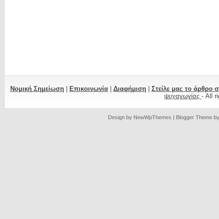
Νομική Σημείωση
|
Επικοινωνία
|
Διαφήμιση
|
Στείλε μας το άρθρο 
ψυχαγωγίας
- All 
Design by
NewWpThemes
| Blogger Theme b