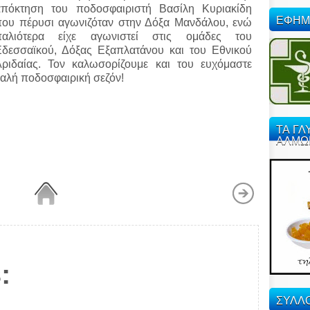
απόκτηση του ποδοσφαιριστή Βασίλη Κυριακίδη
ΕΦΗΜ
που πέρυσι αγωνιζόταν στην Δόξα Μανδάλου, ενώ
παλιότερα είχε αγωνιστεί στις ομάδες
του
Εδεσσαϊκού, Δόξας Εξαπλατάνου και του Εθνικού
Αριδαίας. Τον καλωσορίζουμε και του ευχόμαστε
αλή ποδοσφαιρική σεζόν!
ΤΑ ΓΛ
ΑΛΜΩ
:
ΣΥΛΛΟ