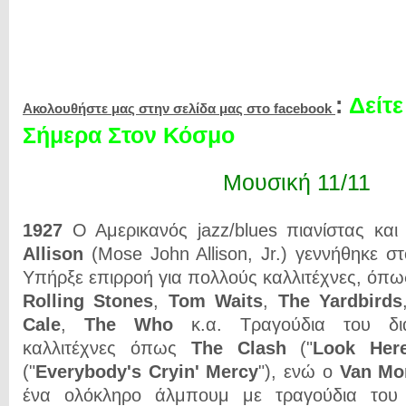
:
Δείτε
Ακολουθήστε μας στην σελίδα μας στο facebook
Σήμερα Στον Κόσμο
Μουσική 11/11
1927
Ο Αμερικανός jazz/blues πιανίστας κα
Allison
(Mose John Allison, Jr.) γεννήθηκε στ
Υπήρξε επιρροή για πολλούς καλλιτέχνες, όπ
Rolling Stones
,
Tom Waits
,
The Yardbirds
Cale
,
The Who
κ.α. Τραγούδια του δι
καλλιτέχνες όπως
The Clash
("
Look Her
("
Everybody's Cryin' Mercy
"), ενώ ο
Van Mo
ένα ολόκληρο άλμπουμ με τραγούδια του 