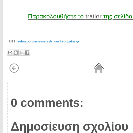
Παρακολουθήστε το
trailer
της σελίδ
ΠΗΓΗ:
retrosport/sansimerastimousiki.gr/patris.gr
0 comments:
Δημοσίευση σχολίου