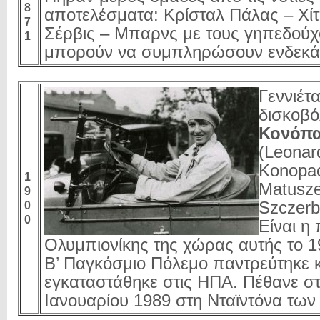
8
αποτελέσματα: Κρίσταλ Πάλας – Χίτσ
7
Σέρβις – Μπαρνς με τους γηπεδούχ
1
μπορούν να συμπληρώσουν ενδεκά
Γεννιέτ
δισκοβ
Κονόπα
(Leonar
Konopac
1
Matusze
9
Szczerb
0
0
Είναι η
Ολυμπιονίκης της χώρας αυτής το 1
Β’ Παγκόσμιο Πόλεμο παντρεύτηκε κ
εγκαταστάθηκε στις ΗΠΑ. Πέθανε στ
Ιανουαρίου 1989 στη Νταϊντόνα των