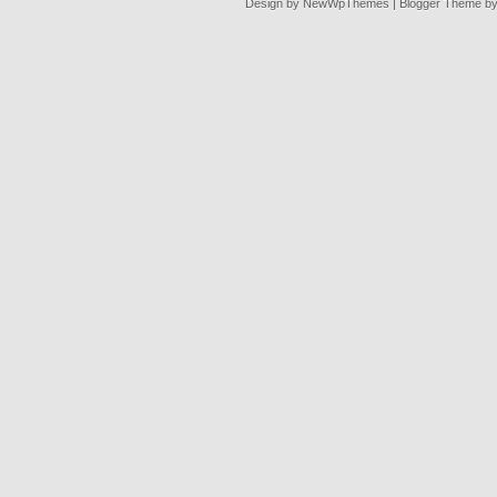
Design by
NewWpThemes
| Blogger Theme b