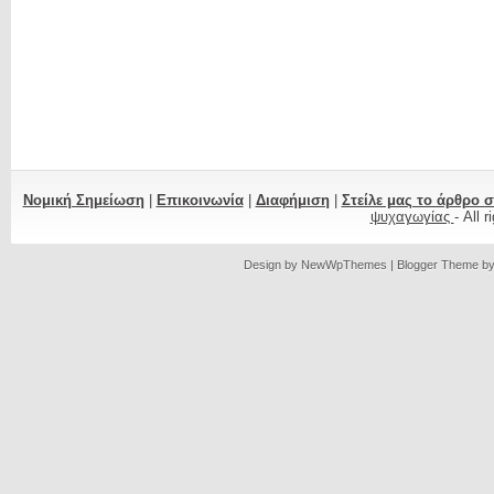
Νομική Σημείωση
|
Επικοινωνία
|
Διαφήμιση
|
Στείλε μας το άρθρο 
ψυχαγωγίας
- All 
Design by
NewWpThemes
| Blogger Theme b