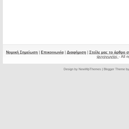
Νομική Σημείωση
|
Επικοινωνία
|
Διαφήμιση
|
Στείλε μας το άρθρο 
ψυχαγωγίας
- All 
Design by
NewWpThemes
| Blogger Theme b