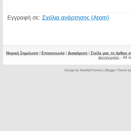
Εγγραφή σε:
Σχόλια ανάρτησης (Atom)
Νομική Σημείωση
|
Επικοινωνία
|
Διαφήμιση
|
Στείλε μας το άρθρο 
ψυχαγωγίας
- All 
Design by
NewWpThemes
| Blogger Theme b