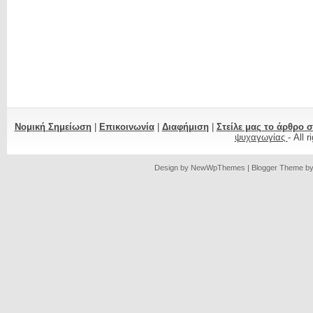
Νομική Σημείωση
|
Επικοινωνία
|
Διαφήμιση
|
Στείλε μας το άρθρο 
ψυχαγωγίας
- All 
Design by
NewWpThemes
| Blogger Theme b