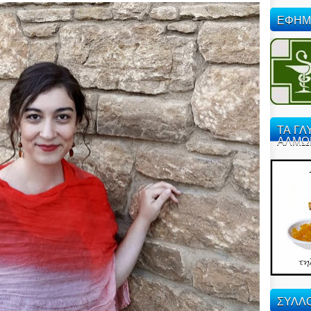
ΕΦΗΜ
ΤΑ ΓΛ
ΑΛΜΩ
ΣΥΛΛΟ