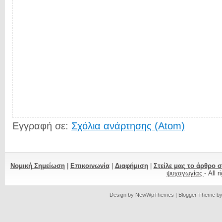
Εγγραφή σε:
Σχόλια ανάρτησης (Atom)
Νομική Σημείωση
|
Επικοινωνία
|
Διαφήμιση
|
Στείλε μας το άρθρο 
ψυχαγωγίας
- All 
Design by
NewWpThemes
| Blogger Theme b