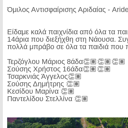
Όμιλος Αντισφαίρισης Αριδαίας - Arid
Είδαμε καλά παιχνίδια από όλα τα παι
14άρια που διεξήχθη στη Νάουσα. Συ
πολλά μπράβο σε όλα τα παιδιά που π
Τερζόγλου Μάριος 8άδα👏🏽👏🏽👏🏽
Σούσης Χρήστος 16άδα👏🏽👏🏽
Τσαρκνιάς Άγγελος👏🏽
Σούσης Δημήτρης 👏🏽
Κεσίδου Μαρίνα 👏🏽
Παντελίδου Στελλίνα 👏🏽