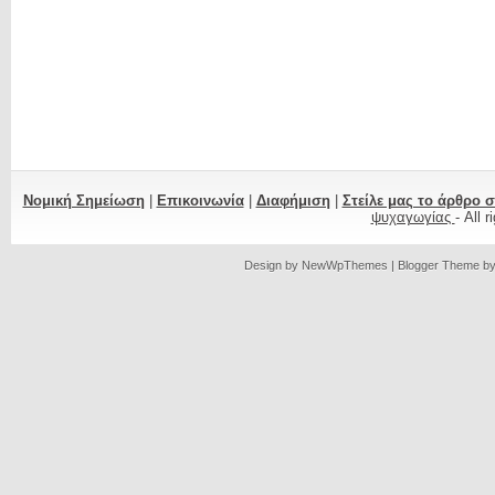
Νομική Σημείωση
|
Επικοινωνία
|
Διαφήμιση
|
Στείλε μας το άρθρο 
ψυχαγωγίας
- All 
Design by
NewWpThemes
| Blogger Theme b