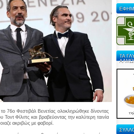
ΕΦΗΜ
ΤΑ ΓΛ
ΑΛΜΩ
το 76ο Φεστιβάλ Βενετίας ολοκληρώθηκε δίνοντας
υ Τοντ Φίλιπς και βραβεύοντας την καλύτερη ταινία
μοιαζε ακριβώς με φαβορί.
ΣΥΛΛΟ