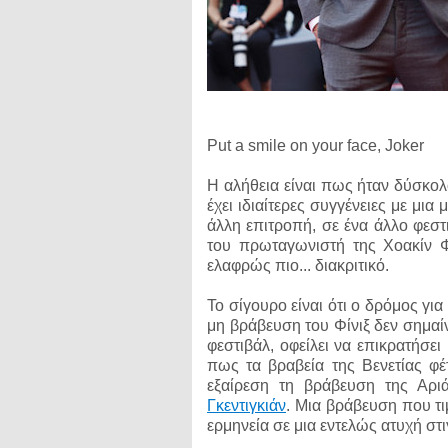
Put a smile on your face, Joker
Η αλήθεια είναι πως ήταν δύσκολο
έχει ιδιαίτερες συγγένειες με μια
άλλη επιτροπή, σε ένα άλλο φεσ
του πρωταγωνιστή της Χοακίν Φί
ελαφρώς πιο... διακριτικό.
Το σίγουρο είναι ότι ο δρόμος για
μη βράβευση του Φίνιξ δεν σημαίν
φεστιβάλ, οφείλει να επικρατήσει
πως τα βραβεία της Βενετίας φέτ
εξαίρεση τη βράβευση της Αρι
Γκεντιγκιάν
. Μια βράβευση που τι
ερμηνεία σε μια εντελώς ατυχή στ