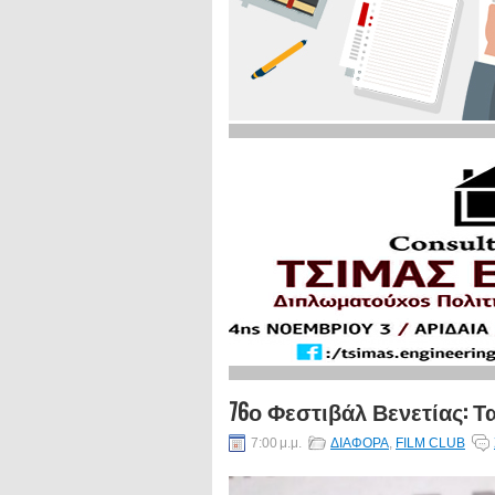
76ο Φεστιβάλ Βενετίας: Τ
7:00 μ.μ.
ΔΙΑΦΟΡΑ
,
FILM CLUB