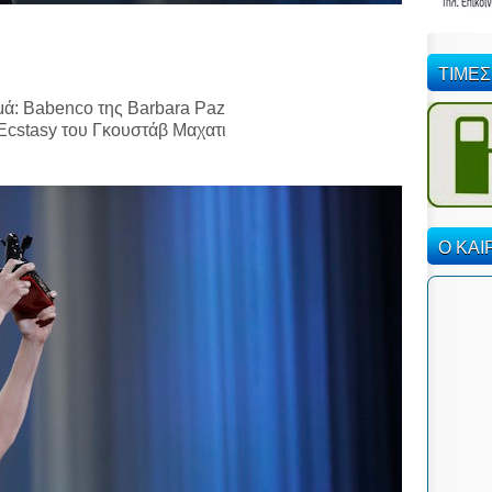
ΤΙΜΕΣ
εμά: Babenco της Barbara Paz
Ecstasy του Γκουστάβ Μαχατι
Ο ΚΑΙ