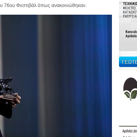
του 76ου Φεστιβάλ όπως ανακοινώθηκαν.
ΓΕΩΤ