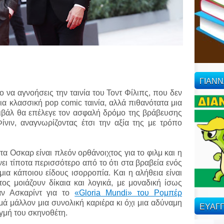
ΓΙΑΝ
 να αγνοήσεις την ταινία του Τοντ Φίλιπς, που δεν
 μια κλασσική pop comic ταινία, αλλά πιθανότατα μια
τιβάλ θα επέλεγε τον ασφαλή δρόμο της βράβευσης
νιν, αναγνωρίζοντας έτσι την αξία της με τρόπο
 τα Οσκαρ είναι πλεόν ορθάνοιχτος για το φιλμ και η
ει τίποτα περισσότερο από το ότι στα βραβεία ενός
 μια κάποιου είδους ισορροπία. Και η αλήθεια είναι
ος μοιάζουν δίκαια και λογικά, με μοναδική ίσως
άν Ασκαρίντ για το
«Gloria Mundi» του Ρομπέρ
μά μάλλον μια συνολική καριέρα κι όχι μια αδύναμη
ΕΥΑΓΓ
ιγμή του σκηνοθέτη.