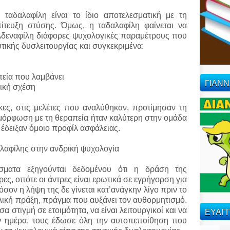
 ταδαλαφίλη είναι το ίδιο αποτελεσματική με τη
ίτευξη στύσης. Όμως, η ταδαλαφίλη φαίνεται να
ιλδεναφίλη διάφορες ψυχολογικές παραμέτρους που
υτικής δυσλειτουργίας και συγκεκριμένα:
πεία που λαμβάνει
ΓΙΑΝ
τική σχέση
κες, στις μελέτες που αναλύθηκαν, προτίμησαν τη
μόρφωση με τη θεραπεία ήταν καλύτερη στην ομάδα
 έδειξαν όμοιο προφίλ ασφάλειας.
λαφίλης στην ανδρική ψυχολογία
σματα εξηγούνται δεδομένου ότι η δράση της
ες, οπότε οι άντρες είναι ερωτικά σε εγρήγορση για
σον η λήψη της δε γίνεται κατ’ανάγκην λίγο πριν το
λική πράξη, πράγμα που αυξάνει τον αυθορμητισμό.
ΕΥΑΓΓ
α στιγμή σε ετοιμότητα, να είναι λειτουργικοί και να
ην ημέρα, τους έδωσε όλη την αυτοπεποίθηση που