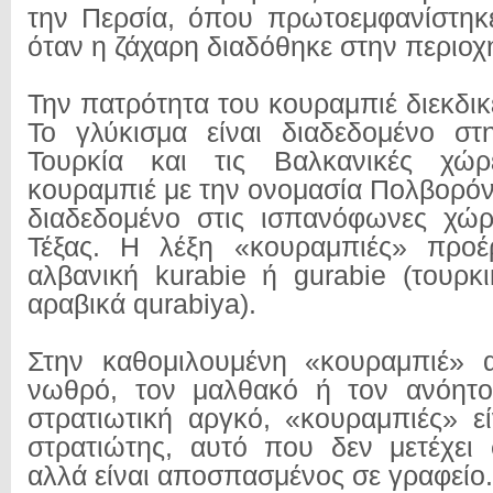
την Περσία, όπου πρωτοεμφανίστηκ
όταν η ζάχαρη διαδόθηκε στην περιοχ
Την πατρότητα του κουραμπιέ διεκδικε
Το γλύκισμα είναι διαδεδομένο στ
Τουρκία και τις Βαλκανικές χώρ
κουραμπιέ με την ονομασία Πολβορόν 
διαδεδομένο στις ισπανόφωνες χώρ
Τέξας. Η λέξη «κουραμπιές» προέ
αλβανική kurabie ή gurabie (τουρκι
αραβικά qurabiya).
Στην καθομιλουμένη «κουραμπιέ» 
νωθρό, τον μαλθακό ή τον ανόητ
στρατιωτική αργκό, «κουραμπιές» ε
στρατιώτης, αυτό που δεν μετέχει σ
αλλά είναι αποσπασμένος σε γραφείο