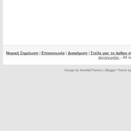
Νομική Σημείωση
|
Επικοινωνία
|
Διαφήμιση
|
Στείλε μας το άρθρο 
ψυχαγωγίας
- All 
Design by
NewWpThemes
| Blogger Theme b