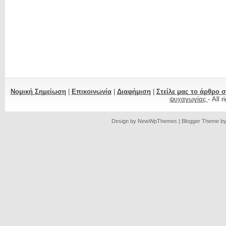
Νομική Σημείωση
|
Επικοινωνία
|
Διαφήμιση
|
Στείλε μας το άρθρο 
ψυχαγωγίας
- All 
Design by
NewWpThemes
| Blogger Theme b