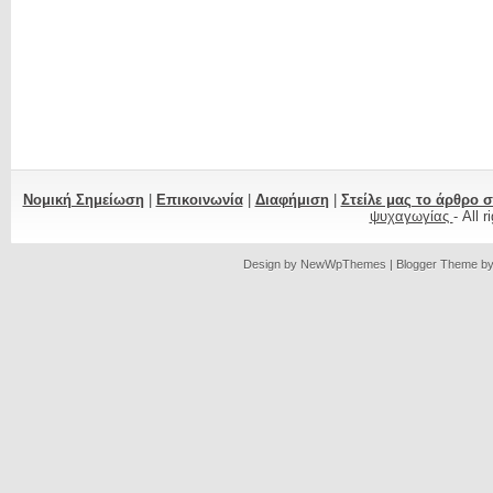
Νομική Σημείωση
|
Επικοινωνία
|
Διαφήμιση
|
Στείλε μας το άρθρο 
ψυχαγωγίας
- All 
Design by
NewWpThemes
| Blogger Theme b