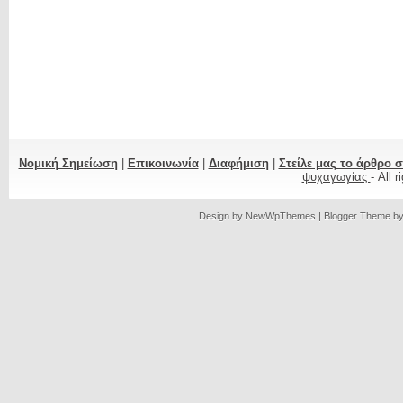
Νομική Σημείωση
|
Επικοινωνία
|
Διαφήμιση
|
Στείλε μας το άρθρο 
ψυχαγωγίας
- All 
Design by
NewWpThemes
| Blogger Theme b