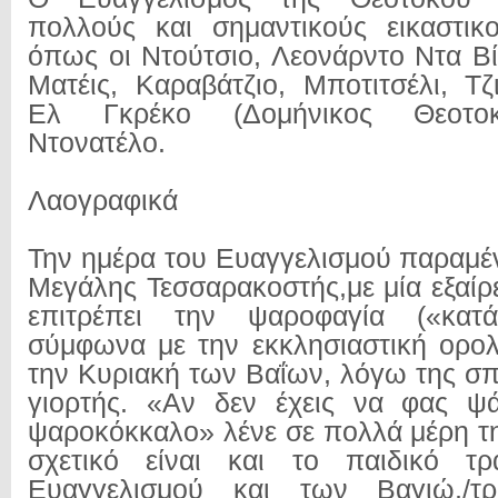
πολλούς και σημαντικούς εικαστικο
όπως οι Ντούτσιο, Λεονάρντο Ντα Βί
Ματέις, Καραβάτζιο, Μποτιτσέλι, Τζ
Ελ Γκρέκο (Δομήνικος Θεοτοκ
Ντονατέλο.
Λαογραφικά
Την ημέρα του Ευαγγελισμού παραμέν
Μεγάλης Τεσσαρακοστής,με μία εξαίρ
επιτρέπει την ψαροφαγία («κατά
σύμφωνα με την εκκλησιαστική ορολ
την Κυριακή των Βαΐων, λόγω της σπ
γιορτής. «Αν δεν έχεις να φας ψά
ψαροκόκκαλο» λένε σε πολλά μέρη τ
σχετικό είναι και το παιδικό τρ
Ευαγγελισμού και των Βαγιώ,/τ