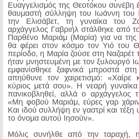
Ευαγγελισμός της Θεοτόκου συνέβη έ
θαυμαστή σύλληψη του Ιωάννη του
την Ελισάβετ, τη γυναίκα του Ζ
αρχάγγελος Γαβριήλ στάλθηκε από τ
Παρθένο Μαριάμ (Μαρία) για να της 
θα φέρει στον κόσμο τον Υιό του Θ
περίοδο, η Μαρία ζούσε στη Ναζαρέτ τ
ήταν μνηστευμένη με τον ξυλουργό Ι
εμφανίσθηκε ξαφνικά μπροστά στη
απηύθυνε τον χαιρετισμό: «Χαίρε 
κύριος μετά σου». Η νεαρή γυναίκα
πανικοβληθεί, αλλά ο αρχάγγελος 
«Μη φοβού Μαριάμ, εύρες γαρ χάρι
Και ιδού συλλήψη εν γαστρί και τέξη υ
το όνομα αυτού Ιησούν».
Μόλις συνήλθε από την ταραχή, 