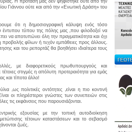
υρίας. Η πρότασή μας δεν ψηφίστηκε ούτε από την
ου Γιάννου ούτε και από την «Ενωτική Δράση» του
ρουμε ότι η δημοσιογραφική κάλυψη ενός τόσο
 έντυπου τύπου της πόλης μας ,που φιλοδοξεί να
ρέπει να αποτυπώνει όλη την πραγματικότητα και όχι
η προβολής φίλων ή τυχόν εμπάθειες προς άλλους.
σης και του ρεπορτάζ θα βοηθήσει ιδιαίτερα τους
ΓΕΩΤ
ολλές, με διαφορετικούς πρωθυπουργούς και
 τέτοιες στιγμές η απόλυτη προτεραιότητα για εμάς
ας και τίποτα άλλο!
λια ,ως πολιτικές οντότητες ,είναι η πιο κοντινή
Είναι οι πληρέστεροι γνώστες των συνεπειών στις
 όλες τις εκφάνσεις που παρουσιάζονται.
ντρικής εξουσίας με την τοπική αυτοδιοίκηση
τιμετώπισης τέτοιων καταστάσεων και το σεβασμό
χάνονται ζωές.