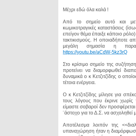
Μέχρι εδώ όλα καλά !
Από το σημείο αυτό και μετ
κωμικοτραγικές καταστάσεις (ίσ
επείγον θέμα έπαιξε κάποιο ρόλο
τακτικισμούς. Η οποιαδήποτε α
μεγάλη σημασία η παρακ
https://youtu.be/aCdW-5kz3rQ
Στο κρίσιμο σημείο της συζήτηση
προτείνει να διαμορφωθεί διαπ
δυναμικά ο κ Κετζιτζίδης ο οποί
τέτοια ενέργεια.
Ο κ Κετζιτζίδης μίλησε για σπέκ
τους λόγους που έκρινε χωρίς ν
είμαστε σοβαροί δεν προσφέρεται τ
¨άστοχο για το Δ.Σ. να ασχοληθεί μ
Αποτέλεσμα λοιπόν της <<δια
υπαναχώρηση ήταν η διαμόρφωσ