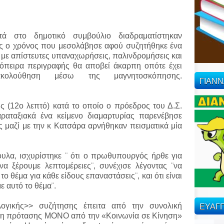
ά στο δημοτικό συμβούλιο διαδραματίστηκαν
ως ο χρόνος που μεσολάβησε αφού συζητήθηκε ένα
) με απίστευτες υπαναχωρήσεις, παλινδρομήσεις και
πόπειρα περιγραφής θα αποβεί άκαρπη οπότε έχει
ολούθηση μέσω της μαγνητοσκόπησης.
ΓΙΑΝ
ς (12o λεπτό) κατά το οποίο ο πρόεδρος του Δ.Σ.
αραταξιακά ένα κείμενο διαμαρτυρίας παρενέβησε
ος μαζί με την κ Κατσάρα αρνήθηκαν πεισματικά μία
ουλα, ισχυρίστηκε ¨ ότι ο πρωθυπουργός ήρθε για
α ξέρουμε λεπτομέρειες¨, συνέχισε λέγοντας ¨να
ο θέμα για κάθε είδους επαναστάσεις¨, και ότι είναι
ε αυτό το θέμα¨.
ΕΥΑΓΓ
λογικής>> συζήτησης έπειτα από την συνολική
η πρότασης ΜΟΝΟ από την «Κοινωνία σε Κίνηση»