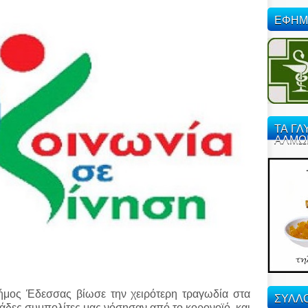
ΕΦΗΜ
ΤΑ ΓΛ
ΑΛΜΩ
Δήμος Έδεσσας βίωσε την χειρότερη τραγωδία στα
ΣΥΛΛΟ
τάδες συμπολίτες μας νόσησαν από το κορονοϊό, και