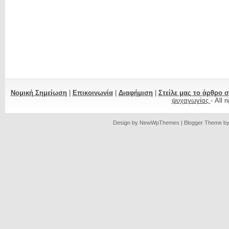
Νομική Σημείωση
|
Επικοινωνία
|
Διαφήμιση
|
Στείλε μας το άρθρο 
ψυχαγωγίας
- All 
Design by
NewWpThemes
| Blogger Theme b