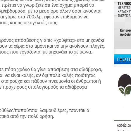
ίο, πρέπει να γνωρίζετε ότι ένα όχημα μπορεί να
λμ/εβδομάδα, με το μέσο όρο όλων όσοι κινούνται
ίναι γύρω στα 700χλμ, εφόσον επιθυμούν να
ους και τις οικογένειές τους.
χρόνος απόσβεσης για τις «χούφτες» στο μηχανάκι
ν τα χέρια στο τιμόνι και να μην ανοίγουν πληγές,
ους που εργάζονται με μηχανάκι το χειμώνα.
ΓΕΩΤ
σε πόσο χρόνο θα γίνει απόσβεση στα αδιάβροχα,
ι να είναι καλής, αν όχι πολύ καλής ποιότητας
α στα ρούχα και πάθουν πνευμονία οι άνθρωποι ή
Με πρόχειρους υπολογισμούς τα αδιάβροχα
ρβύλες/παπούτσια, λαιμουδιέρες, τσαντάκια
τικά από την πολύ χρήση.