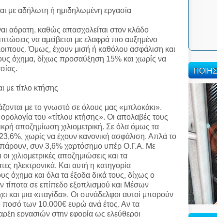
αι με αδήλωτη ή ημιδηλωμένη εργασία
ναι αόρατη, καθώς απασχολείται στον κλάδο
ιπτώσεις να αμείβεται με ελαφρά πιο αυξημένο
οιπους. Όμως, έχουν μισή ή καθόλου ασφάλιση και
 τους όχημα, δίχως προσαύξηση 15% και χωρίς να
σίας.
ΠΟΙΗ
 με τίτλο κτήσης
γάζονται με το γνωστό σε όλους μας «μπλοκάκι».
 ορολογία του «τίτλου κτήσης». Οι απολαβές τους
μικρή αποζημίωση χιλιομετρική. Σε όλα όμως τα
3,6%, χωρίς να έχουν κανονική ασφάλιση. Απλά το
έ πάρουν, συν 3,6% χαρτόσημο υπέρ Ο.Γ.Α. Με
οι χιλιομετρικές αποζημιώσεις και τα
ες ηλεκτρονικά. Και αυτή η κατηγορία
υς όχημα και όλα τα έξοδα δικά τους, δίχως ο
ν τίποτα σε επίπεδο εξοπλισμού και Μέσων
ι και μια «παγίδα». Οι συνάδελφοι αυτοί μπορούν
ο ποσό των 10.000€ ευρώ ανά έτος. Αν τα
αρξη εργασιών στην εφορία ως ελεύθεροι