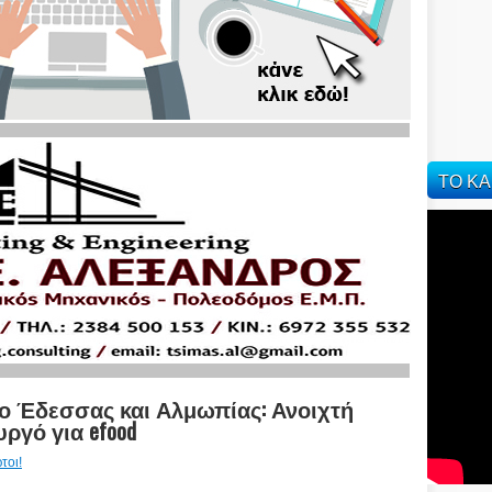
ΤΟ ΚΑ
ο Έδεσσας και Αλμωπίας: Ανοιχτή
γό για efood
τοι!