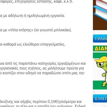
αφορές, επιχειρήσεις εστίασης, καφέ, κ.λ.π.
ι με αδήλωτη ή ημιδηλωμένη εργασία.
 με «τίτλο κτήσης» (το γνωστό μπλοκάκι).
ΓΙΑΝ
ι καθαρά ως ελεύθεροι επαγγελματίες.
μια από τις παραπάνω κατηγορίες εργαζομένων και
ς εργασιακές τους σχέσεις, ας μιλήσουμε πρώτα για
σο κοστίζει στον οδηγό να παραδώσει σπίτι μας την
ΕΥΑΓΓ
ενζίνης και σέρβις περίπου 0,10€/χιλιόμετρο και
σφάλεια, τα τέλη και η απαξία του οχήματος. Ειδικά