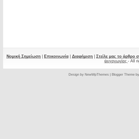
Νομική Σημείωση
|
Επικοινωνία
|
Διαφήμιση
|
Στείλε μας το άρθρο 
ψυχαγωγίας
- All 
Design by
NewWpThemes
| Blogger Theme b