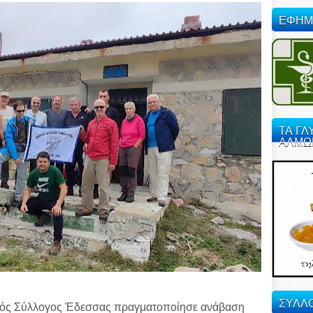
ΕΦΗΜ
ΤΑ ΓΛ
ΑΛΜΩ
ΣΥΛΛΟ
ικός Σύλλογος Έδεσσας πραγματοποίησε ανάβαση