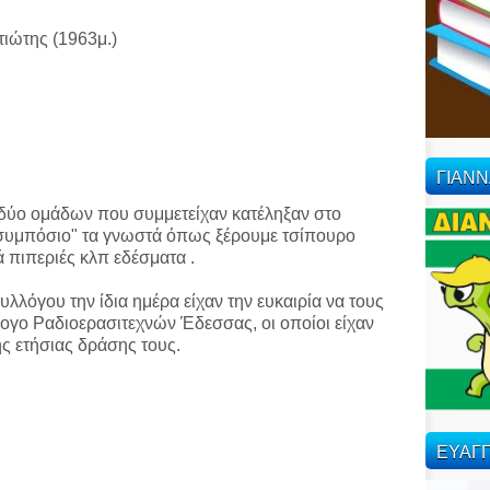
τιώτης (1963μ.)
ΓΙΑΝ
 δύο ομάδων που συμμετείχαν κατέληξαν στο
"συμπόσιο" τα γνωστά όπως ξέρουμε τσίπουρο
ά πιπεριές κλπ εδέσματα .
υλλόγου την ίδια ημέρα είχαν την ευκαιρία να τους
λογο Ραδιοερασιτεχνών Έδεσσας, οι οποίοι είχαν
ης ετήσιας δράσης τους.
ΕΥΑΓΓ