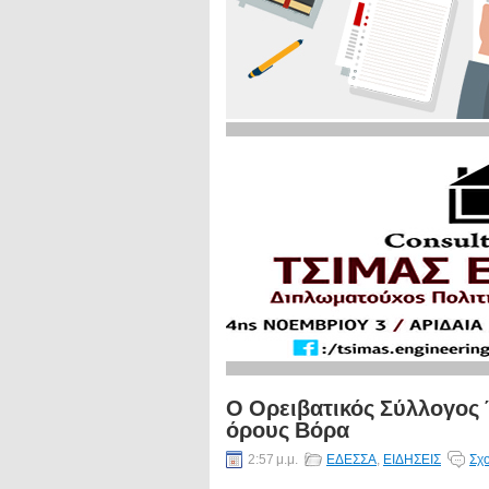
Ο Ορειβατικός Σύλλογος
όρους Βόρα
2:57 μ.μ.
ΕΔΕΣΣΑ
,
ΕΙΔΗΣΕΙΣ
Σχο