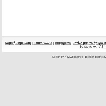
Νομική Σημείωση
|
Επικοινωνία
|
Διαφήμιση
|
Στείλε μας το άρθρο 
ψυχαγωγίας
- All 
Design by
NewWpThemes
| Blogger Theme b