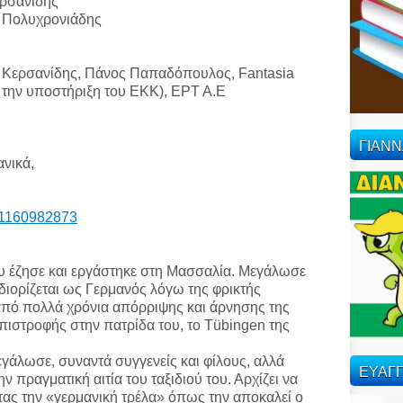
ερσανίδης
 Πολυχρονιάδης
 Κερσανίδης, Πάνος Παπαδόπουλος, Fantasia
ε την υποστήριξη του ΕΚΚ), ΕΡΤ Α.Ε
ΓΙΑΝ
ανικά,
m/1160982873
που έζησε και εργάστηκε στη Μασσαλία. Μεγάλωσε
διορίζεται ως Γερμανός λόγω της φρικτής
από πολλά χρόνια απόρριψης και άρνησης της
 επιστροφής στην πατρίδα του, το Tübingen της
γάλωσε, συναντά συγγενείς και φίλους, αλλά
ΕΥΑΓΓ
ν πραγματική αιτία του ταξιδιού του. Αρχίζει να
τας την «γερμανική τρέλα» όπως την αποκαλεί ο