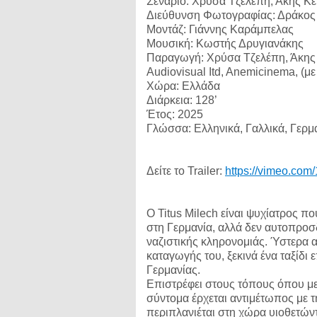
Σενάριο: Χρύσα Τζελέπη, Άκης Κ
Διεύθυνση Φωτογραφίας: Δράκος
Μοντάζ: Γιάννης Καράμπελας
Μουσική: Κωστής Δρυγιανάκης
Παραγωγή: Χρύσα Τζελέπη, Άκης
Audiovisual Itd, Anemicinema, (μ
Χώρα: Ελλάδα
Διάρκεια: 128’
Έτος: 2025
Γλώσσα: Ελληνικά, Γαλλικά, Γερμ
Δείτε το Trailer:
https://vimeo.co
Ο Titus Milech είναι ψυχίατρος 
στη Γερμανία, αλλά δεν αυτοπροσ
ναζιστικής κληρονομιάς. Ύστερα 
καταγωγής του, ξεκινά ένα ταξίδι
Γερμανίας.
Επιστρέφει στους τόπους όπου με
σύντομα έρχεται αντιμέτωπος με τη
περιπλανιέται στη χώρα υιοθετών