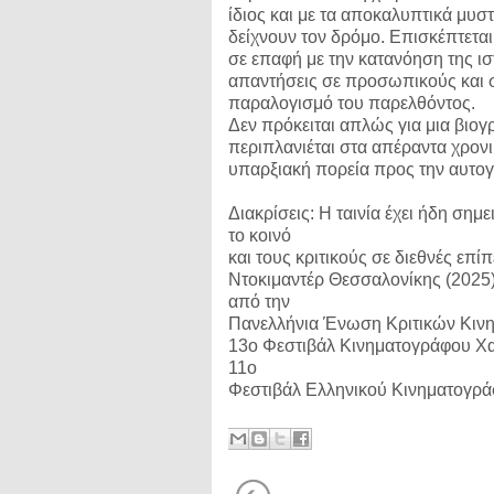
ίδιος και με τα αποκαλυπτικά μυσ
δείχνουν τον δρόμο. Επισκέπτετα
σε επαφή με την κατανόηση της ι
απαντήσεις σε προσωπικούς και 
παραλογισμό του παρελθόντος.
Δεν πρόκειται απλώς για μια βιογ
περιπλανιέται στα απέραντα χρον
υπαρξιακή πορεία προς την αυτο
Διακρίσεις: Η ταινία έχει ήδη ση
το κοινό
και τους κριτικούς σε διεθνές επ
Ντοκιμαντέρ Θεσσαλονίκης (2025)
από την
Πανελλήνια Ένωση Κριτικών Κινημ
13ο Φεστιβάλ Κινηματογράφου Χαν
11ο
Φεστιβάλ Ελληνικού Κινηματογρά