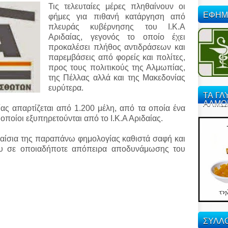
Τις τελευταίες μέρες πληθαίνουν οι
ΕΦΗΜ
φήμες για πιθανή κατάργηση από
πλευράς κυβέρνησης του Ι.Κ.Α
Αριδαίας,
γεγονός το οποίο έχει
προκαλέσει πλήθος αντιδράσεων και
παρεμβάσεις από φορείς και πολίτες,
προς τους πολιτικούς της Αλμωπίας,
της Πέλλας αλλά και της Μακεδονίας
ευρύτερα.
ΤΑ ΓΛ
ΑΛΜΩ
ς απαρτίζεται από 1.200 μέλη, από τα οποία ένα
οποίοι εξυπηρετούνται από το Ι.Κ.Α Αριδαίας.
αίσια της παραπάνω φημολογίας καθιστά σαφή και
του σε οποιαδήποτε απόπειρα αποδυνάμωσης του
ΣΥΛΛΟ