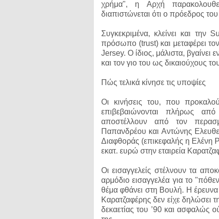
χρήμα", η Αρχή παρακολουθεί
διαπιστώνεται ότι ο πρόεδρος του
Συγκεκριμένα, κλείνει και την S
πρόσωπο (trust) και μεταφέρει τ
Jersey. Ο ίδιος, μάλιστα, βγαίνει
και τον γιο του ως δικαιούχους του
Πώς τελικά κίνησε τις υποψίες
Οι κινήσεις του, που προκαλο
επιβεβαιώνονται πλήρως από
αποστέλλουν από τον περασμ
Παπανδρέου και Αντώνης Ελευθε
Διαφθοράς (επικεφαλής η Ελένη Ρ
εκατ. ευρώ στην εταιρεία Καρατζ
Οι εισαγγελείς στέλνουν τα απο
αρμόδιο εισαγγελέα για το "πόθε
θέμα φθάνει στη Βουλή. Η έρευνα
Καρατζαφέρης δεν είχε δηλώσει τη
δεκαετίας του ’90 και ασφαλώς ού