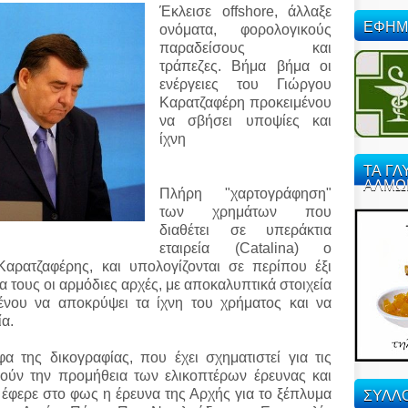
Έκλεισε offshore, άλλαξε
ΕΦΗΜ
ονόματα, φορολογικούς
παραδείσους και
τράπεζες. Βήμα βήμα οι
ενέργειες του Γιώργου
Καρατζαφέρη προκειμένου
να σβήσει υποψίες και
ίχνη
ΤΑ ΓΛ
ΑΛΜΩ
Πλήρη "χαρτογράφηση"
των χρημάτων που
διαθέτει σε υπεράκτια
εταιρεία (Catalina) o
ρατζαφέρης, και υπολογίζονται σε περίπου έξι
α τους οι αρμόδιες αρχές, με αποκαλυπτικά στοιχεία
μένου να αποκρύψει τα ίχνη του χρήματος και να
ία.
 της δικογραφίας, που έχει σχηματιστεί για τις
ύν την προμήθεια των ελικοπτέρων έρευνας και
ΣΥΛΛΟ
έφερε στο φως η έρευνα της Αρχής για το ξέπλυμα