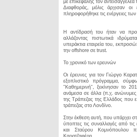
με επικεφαλής τον αντεισαγγελέα
Διαφθοράς, μόλις άρχισαν οι
πληροφορήθηκε τις ενέργειες των
Η αντίδρασή του ήταν να προσ
αλλάζοντας πιστωτικά ιδρύματ
υπεράκτια εταιρεία του, εκπροσώ
την offshore σε trust.
Το χρονικό των ερευνών
Οι έρευνες για τον Γιώργο Καρα
εξοπλιστικό πρόγραμμα, σύμφ
"Καθημερινή", ξεκίνησαν το 20
ανάμεσα σε άλλα (π.χ. ανώνυμες 
της Τράπεζας της Ελλάδος που εί
τράπεζας στο Λονδίνο.
Στην έκθεση αυτή, που υπάρχει σ
ύποπτες τις συναλλαγές από τις 
και Σταύρου Κομνόπουλου π
Καρατζαφέρη.