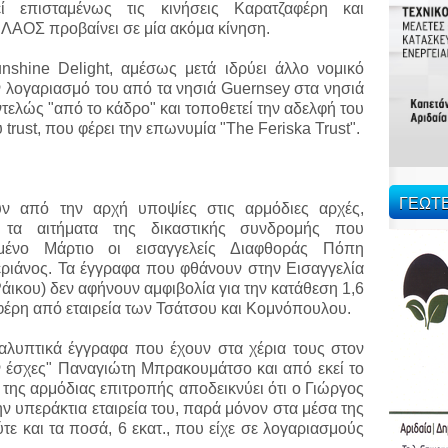
 επισταμένως τις κινήσεις Καρατζαφέρη και
 ΛΑΟΣ προβαίνει σε μία ακόμα κίνηση.
unshine Delight, αμέσως μετά ιδρύει άλλο νομικό
ον λογαριασμό του από τα νησιά Guernsey στα νησιά
 εντελώς "από το κάδρο" και τοποθετεί την αδελφή του
 trust, που φέρει την επωνυμία "Τhe Feriska Trust".
ΓΕΩΤ
ύν από την αρχή υποψίες στις αρμόδιες αρχές,
 τα αιτήματα της δικαστικής συνδρομής που
ένο Μάρτιο οι εισαγγελείς Διαφθοράς Πόπη
ριάνος. Τα έγγραφα που φθάνουν στην Εισαγγελία
άικου) δεν αφήνουν αμφιβολία για την κατάθεση 1,6
αφέρη από εταιρεία των Τσάτσου και Κομνόπουλου.
καλυπτικά έγγραφα που έχουν στα χέρια τους στον
ν έσχες" Παναγιώτη Μπρακουμάτσο και από εκεί το
 της αρμόδιας επιτροπής αποδεικνύει ότι ο Γιώργος
ν υπεράκτια εταιρεία του, παρά μόνον στα μέσα της
τε και τα ποσά, 6 εκατ., που είχε σε λογαριασμούς