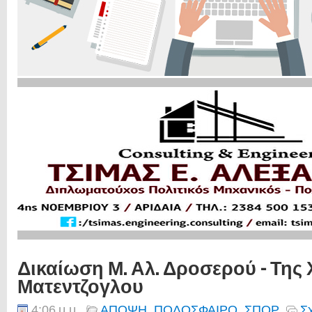
Δικαίωση Μ. Αλ. Δροσερού - Της
Ματεντζογλου
4:06 μ.μ.
ΑΠΟΨΗ
,
ΠΟΔΟΣΦΑΙΡΟ
,
ΣΠΟΡ
Σ