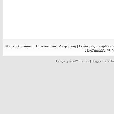
Νομική Σημείωση
|
Επικοινωνία
|
Διαφήμιση
|
Στείλε μας το άρθρο 
ψυχαγωγίας
- All 
Design by
NewWpThemes
| Blogger Theme b