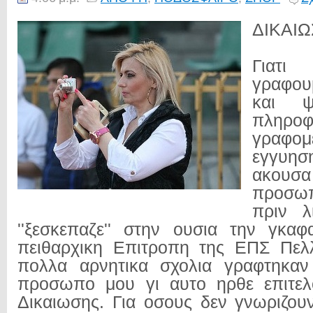
ΔΙΚΑΙ
Γιατ
γραφου
και ψ
πληρο
γραφομ
εγγυη
ακουσα
προσωπ
πριν λ
''ξεσκεπαζε'' στην ουσια την γκα
πειθαρχικη Επιτροπη της ΕΠΣ Πελλ
πολλα αρνητικα σχολια γραφτηκαν
προσωπο μου γι αυτο ηρθε επιτε
Δικαιωσης. Για οσους δεν γνωριζουν