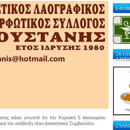
ΕΦΗΜ
ΤΑ ΓΛ
ΑΛΜΩ
ανης κάνει γνωστό ότι την Κυριακή 5 Ιανουαρίου
 για την ανάδειξη νέου Διοικητικού Συμβουλίου.
ΣΥΛΛΟ