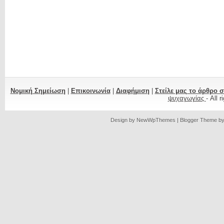
Νομική Σημείωση
|
Επικοινωνία
|
Διαφήμιση
|
Στείλε μας το άρθρο 
ψυχαγωγίας
- All 
Design by
NewWpThemes
| Blogger Theme b