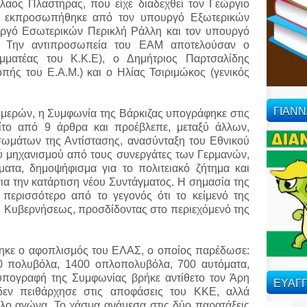
αος Πλαστήρας, που είχε διαδεχθεί τον Γεώργιο
υ, εκπροσωπήθηκε από τον υπουργό Εξωτερικών
ργό Εσωτερικών Περικλή Ράλλη και τον υπουργό
. Την αντιπροσωπεία του ΕΑΜ αποτελούσαν ο
αμματέας του Κ.Κ.Ε), ο Δημήτριος Παρτσαλίδης
οπής του Ε.Α.Μ.) και ο Ηλίας Τσιριμώκος (γενικός
ΓΙΑΝ
ημερών, η Συμφωνία της Βάρκιζας υπογράφηκε στις
ίτο από 9 άρθρα και προέβλεπε, μεταξύ άλλων,
μάτων της Αντίστασης, ανασύνταξη του Εθνικού
ού μηχανισμού από τους συνεργάτες των Γερμανών,
ήματα, δημοψήφισμα για το πολιτειακό ζήτημα και
ια την κατάρτιση νέου Συντάγματος. Η σημασία της
 περισσότερο από το γεγονός ότι το κείμενό της
ς Κυβερνήσεως, προσδίδοντας στο περιεχόμενό της
ηκε ο αφοπλισμός του ΕΛΑΣ, ο οποίος παρέδωσε:
0 πολυβόλα, 1400 οπλοπολυβόλα, 700 αυτόματα,
 υπογραφή της Συμφωνίας βρήκε αντίθετο τον Άρη
ΕΥΑΓΓ
δεν πειθάρχησε στις αποφάσεις του ΚΚΕ, αλλά
πλο αγώνα. Το χάσμα ανάμεσα στις δύο παρατάξεις