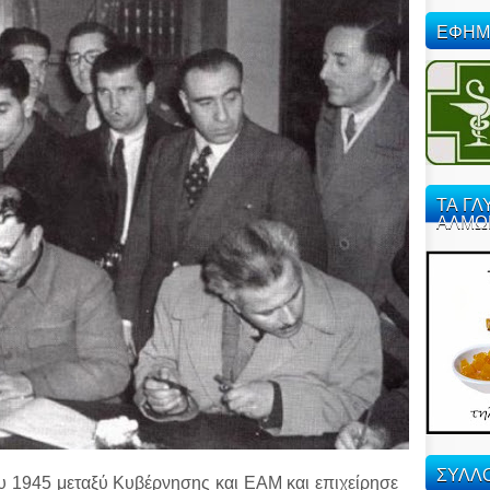
ΕΦΗΜ
ΤΑ ΓΛ
ΑΛΜΩ
ΣΥΛΛΟ
 1945 μεταξύ Κυβέρνησης και ΕΑΜ και επιχείρησε