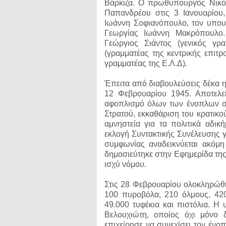
Βάρκιζα. Ο πρωθυπουργός Νικόλ
Παπανδρέου στις 3 Ιανουαρίο
Ιωάννη Σοφιανόπουλο, τον υπου
Γεωργίας Ιωάννη Μακρόπουλο
Γεώργιος Σιάντος (γενικός γρ
(γραμματέας της κεντρικής επιτρ
γραμματέας της Ε.Λ.Δ).
Έπειτα από διαβουλεύσεις δέκα 
12 Φεβρουαρίου 1945. Αποτελε
αφοπλισμό όλων των ένοπλων σω
Στρατού, εκκαθάριση του κρατικ
αμνηστεία για τα πολιτικά αδικ
εκλογή Συντακτικής Συνέλευσης γ
συμφωνίας αναδεικνύεται ακόμη
δημοσιεύτηκε στην Εφημερίδα τη
ισχύ νόμου.
Στις 28 Φεβρουαρίου ολοκληρώθ
100 πυροβόλα, 210 όλμους, 42
49.000 τυφέκια και πιστόλια. H
Βελουχιώτη, οποίος όχι μόνο 
επιχείρησε να συνεχίσει τον ένο