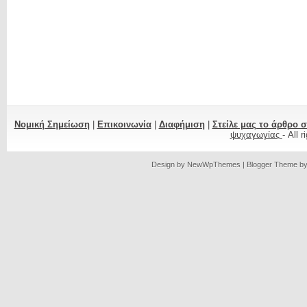
Νομική Σημείωση
|
Επικοινωνία
|
Διαφήμιση
|
Στείλε μας το άρθρο 
ψυχαγωγίας
- All 
Design by
NewWpThemes
| Blogger Theme b