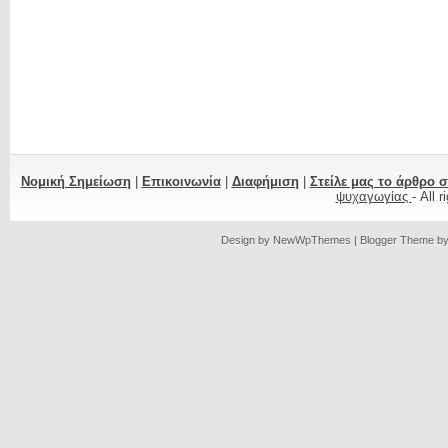
Νομική Σημείωση
|
Επικοινωνία
|
Διαφήμιση
|
Στείλε μας το άρθρο 
ψυχαγωγίας
- All 
Design by
NewWpThemes
| Blogger Theme b