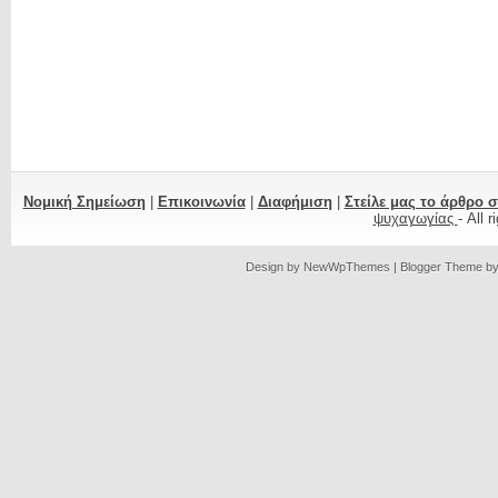
Νομική Σημείωση
|
Επικοινωνία
|
Διαφήμιση
|
Στείλε μας το άρθρο 
ψυχαγωγίας
- All 
Design by
NewWpThemes
| Blogger Theme b