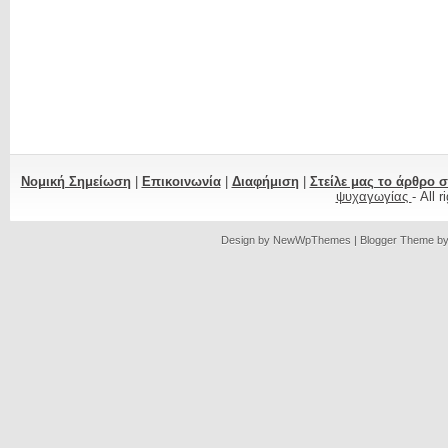
Νομική Σημείωση
|
Επικοινωνία
|
Διαφήμιση
|
Στείλε μας το άρθρο 
ψυχαγωγίας
- All 
Design by
NewWpThemes
| Blogger Theme b