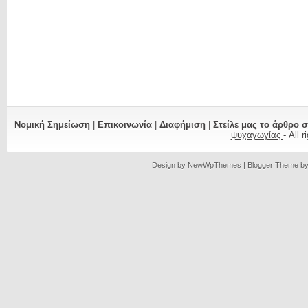
Νομική Σημείωση
|
Επικοινωνία
|
Διαφήμιση
|
Στείλε μας το άρθρο 
ψυχαγωγίας
- All 
Design by
NewWpThemes
| Blogger Theme b