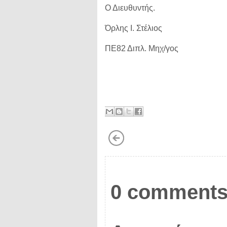
Ο Διευθυντής.
Όρλης Ι. Στέλιος
ΠΕ82 Διπλ. Μηχ/γος
0 comments