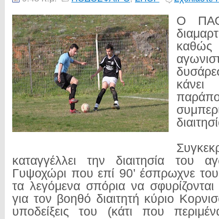
Ο ΠΑΟ
διαμαρ
καθώς 
αγωνισ
δυσάρ
κάνε
παρά
συμπ
διαιτησ
Συγκεκρ
καταγγέλλει την διαιτησία του 
Γυψοχώρι που επί 90’ έσπρωχνε του
τα λεγόμενα σπόρια να σφυρίζονται
για τον βοηθό διαιτητή κύριο Κορνι
υποδείξεις του (κάτι που περιμέν