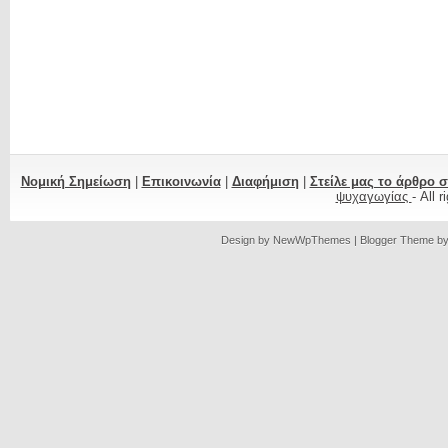
Νομική Σημείωση
|
Επικοινωνία
|
Διαφήμιση
|
Στείλε μας το άρθρο 
ψυχαγωγίας
- All 
Design by
NewWpThemes
| Blogger Theme b