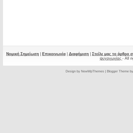
Νομική Σημείωση
|
Επικοινωνία
|
Διαφήμιση
|
Στείλε μας το άρθρο 
ψυχαγωγίας
- All 
Design by
NewWpThemes
| Blogger Theme b