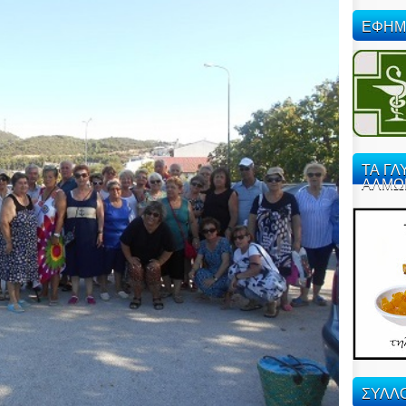
ΕΦΗΜ
ΤΑ ΓΛ
ΑΛΜΩ
ΣΥΛΛΟ