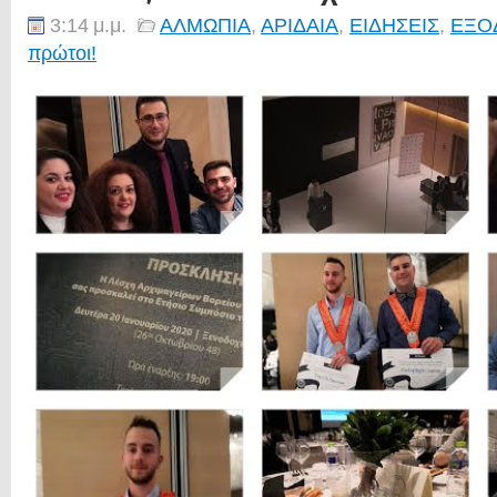
3:14 μ.μ.
ΑΛΜΩΠΙΑ
,
ΑΡΙΔΑΙΑ
,
ΕΙΔΗΣΕΙΣ
,
ΕΞΟ
πρώτοι!