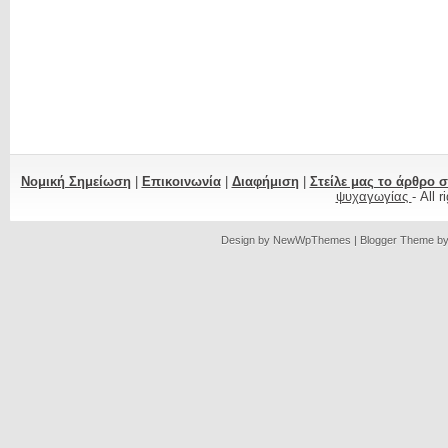
Νομική Σημείωση
|
Επικοινωνία
|
Διαφήμιση
|
Στείλε μας το άρθρο 
ψυχαγωγίας
- All 
Design by
NewWpThemes
| Blogger Theme b