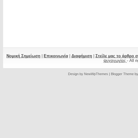
Νομική Σημείωση
|
Επικοινωνία
|
Διαφήμιση
|
Στείλε μας το άρθρο 
ψυχαγωγίας
- All 
Design by
NewWpThemes
| Blogger Theme b