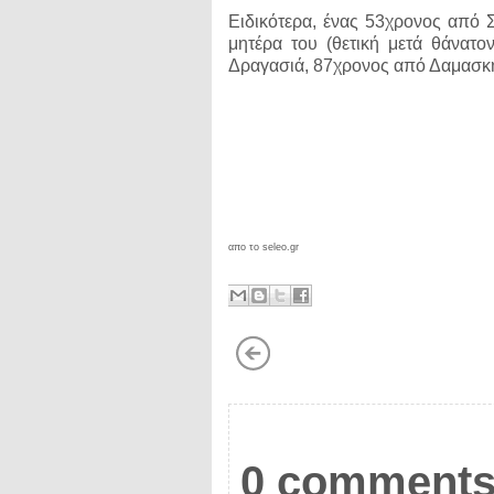
Ειδικότερα, ένας 53χρονος από Σ
μητέρα του (θετική μετά θάνατο
Δραγασιά, 87χρονος από Δαμασκη
απο το seleo.gr
0 comments