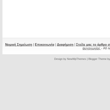
Νομική Σημείωση
|
Επικοινωνία
|
Διαφήμιση
|
Στείλε μας το άρθρο 
ψυχαγωγίας
- All 
Design by
NewWpThemes
| Blogger Theme b